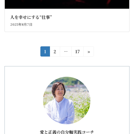
人を幸せにする“仕事”
2025年8月7日
投
固
固
固
1
2
…
17
»
定
定
定
稿
ペ
ペ
ペ
の
ー
ー
ー
ジ
ジ
ジ
ペ
ー
ジ
送
り
愛と正義の自分軸実践コーチ