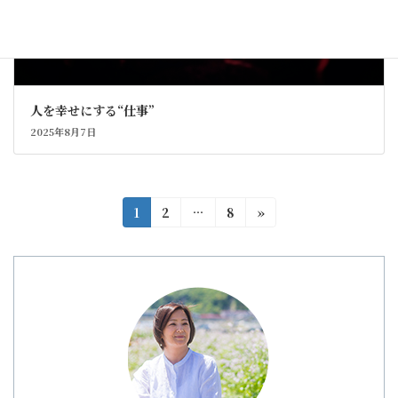
人を幸せにする“仕事”
2025年8月7日
投
固
固
固
1
2
…
8
»
定
定
定
稿
ペ
ペ
ペ
の
ー
ー
ー
ジ
ジ
ジ
ペ
ー
ジ
送