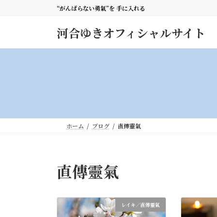
コ
ナ
“がんばらない勇氣”を 手に入れる
ン
ビ
テ
ゲ
河合ゆきオフィシャルサイト
ン
ー
ツ
シ
へ
ョ
ス
ン
キ
に
ッ
移
プ
動
ホーム
ブログ
直傳靈氣
直傳靈氣
レイキ／直傳靈氣