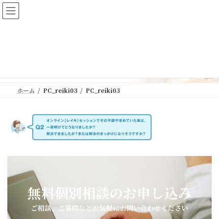
コ
ナ
河合ゆきオフィシャルサイト
ン
ビ
テ
ゲ
ン
ー
ツ
シ
PC_reiki03
へ
ョ
ス
ン
キ
に
ッ
移
ホーム
PC_reiki03
PC_reiki03
プ
動
無料個別相談のお申し込み
ご相談、ご質問などお気軽にお問い合わせください