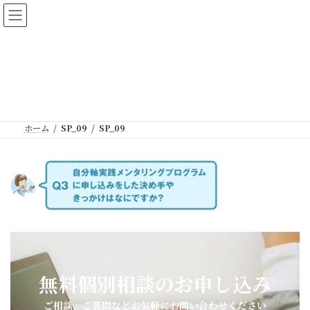
コ
ナ
河合ゆきオフィシャルサイト
ン
ビ
テ
ゲ
ン
ー
ツ
シ
SP_09
へ
ョ
ス
ン
キ
に
ッ
移
ホーム
SP_09
SP_09
プ
動
無料個別相談のお申し込み
ご相談、ご質問などお気軽にお問い合わせください